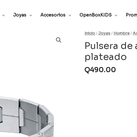
Joyas
Accesorios
OpenBoxKIDS
Prom
Inicio
/
Joyas
/
Hombre
/
A
Pulsera de
plateado
Q
490.00