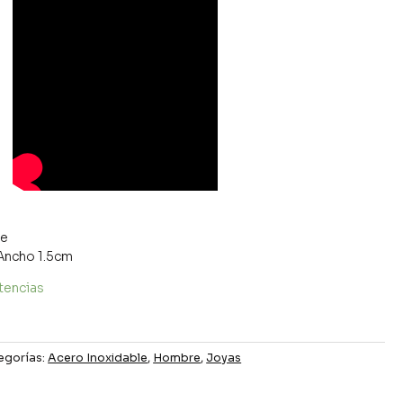
le
Ancho 1.5cm
tencias
egorías:
Acero Inoxidable
,
Hombre
,
Joyas