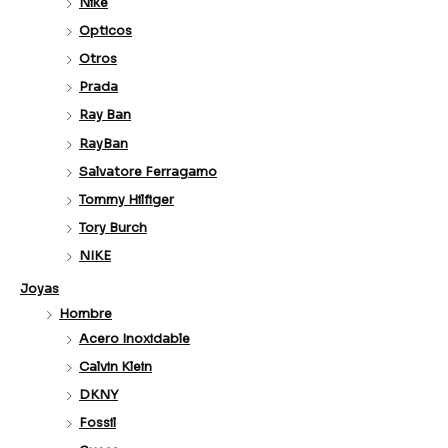
Nike
Opticos
Otros
Prada
Ray Ban
RayBan
Salvatore Ferragamo
Tommy Hilfiger
Tory Burch
NIKE
Joyas
Hombre
Acero Inoxidable
Calvin Klein
DKNY
Fossil