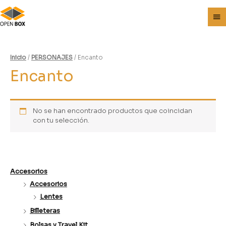
Inicio
/
PERSONAJES
/ Encanto
Encanto
No se han encontrado productos que coincidan
con tu selección.
Accesorios
Accesorios
Lentes
Billeteras
Bolsas y Travel Kit