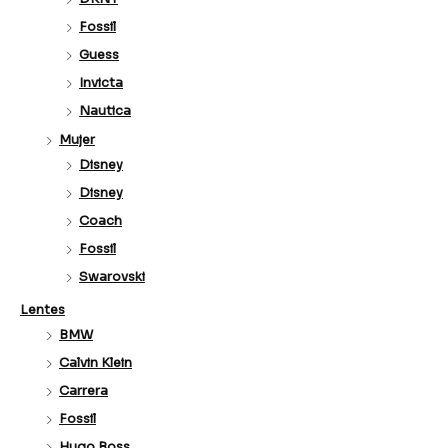
Fossil
Guess
Invicta
Nautica
Mujer
Disney
Disney
Coach
Fossil
Swarovski
Lentes
BMW
Calvin Klein
Carrera
Fossil
Hugo Boss