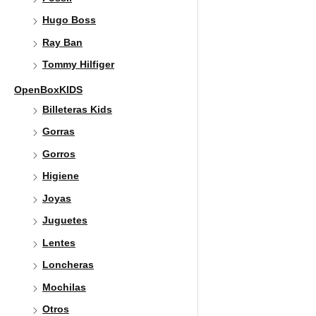
Hugo Boss
Ray Ban
Tommy Hilfiger
OpenBoxKIDS
Billeteras Kids
Gorras
Gorros
Higiene
Joyas
Juguetes
Lentes
Loncheras
Mochilas
Otros