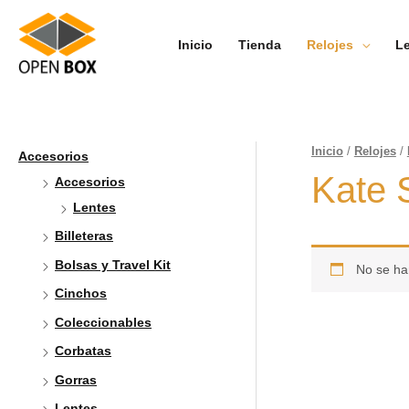
Inicio
Tienda
Relojes
L
Inicio
/
Relojes
/
Accesorios
Kate 
Accesorios
Lentes
Billeteras
Bolsas y Travel Kit
No se ha
Cinchos
Coleccionables
Corbatas
Gorras
Lentes