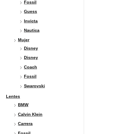
Fossil
Guess
Invicta
Nautica
Mujer
Disney
Disney
Coach
Fossil
Swarovski
Lentes
BMW
Calvin Klein
Carrera
Fossil