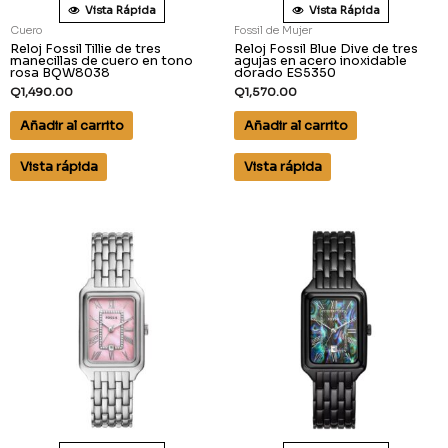
Vista Rápida
Vista Rápida
Cuero
Fossil de Mujer
Reloj Fossil Tillie de tres
Reloj Fossil Blue Dive de tres
manecillas de cuero en tono
agujas en acero inoxidable
rosa BQW8038
dorado ES5350
Q
1,490.00
Q
1,570.00
Añadir al carrito
Añadir al carrito
Vista rápida
Vista rápida