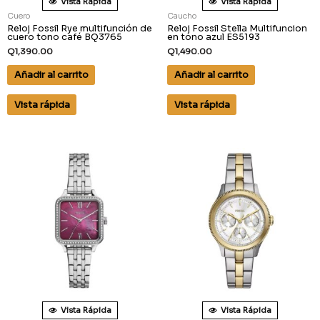
Vista Rápida
Vista Rápida
Cuero
Caucho
Reloj Fossil Rye multifunción de
Reloj Fossil Stella Multifuncion
cuero tono café BQ3765
en tono azul ES5193
Q
1,390.00
Q
1,490.00
Añadir al carrito
Añadir al carrito
Vista rápida
Vista rápida
Vista Rápida
Vista Rápida