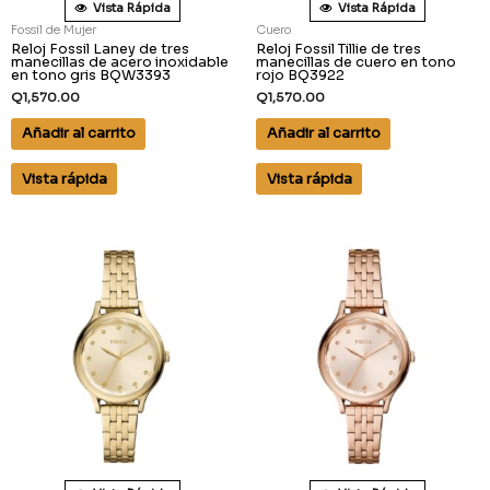
Vista Rápida
Vista Rápida
Fossil de Mujer
Cuero
Reloj Fossil Laney de tres
Reloj Fossil Tillie de tres
manecillas de acero inoxidable
manecillas de cuero en tono
en tono gris BQW3393
rojo BQ3922
Q
1,570.00
Q
1,570.00
Añadir al carrito
Añadir al carrito
Vista rápida
Vista rápida