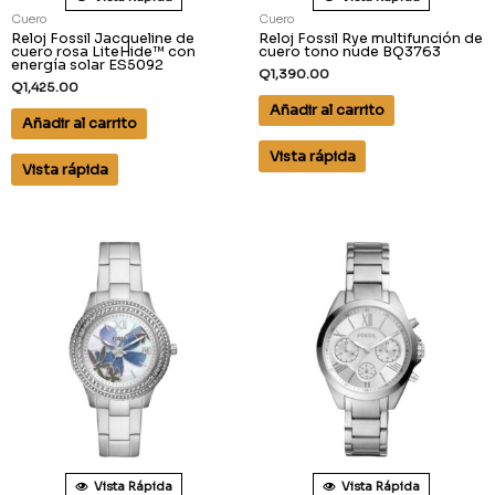
Cuero
Cuero
Reloj Fossil Jacqueline de
Reloj Fossil Rye multifunción de
cuero rosa LiteHide™ con
cuero tono nude BQ3763
energía solar ES5092
Q
1,390.00
Q
1,425.00
Añadir al carrito
Añadir al carrito
Vista rápida
Vista rápida
Vista Rápida
Vista Rápida