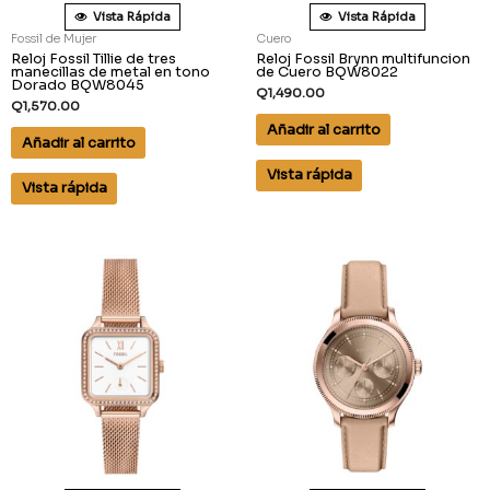
Vista Rápida
Vista Rápida
Fossil de Mujer
Cuero
Reloj Fossil Tillie de tres
Reloj Fossil Brynn multifuncion
manecillas de metal en tono
de Cuero BQW8022
Dorado BQW8045
Q
1,490.00
Q
1,570.00
Añadir al carrito
Añadir al carrito
Vista rápida
Vista rápida