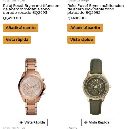
Fossil de Mujer
Fossil de Mujer
Reloj Fossil Brynn multifuncion
Reloj Fossil Brynn multifuncion
de acero inoxidable tono
de acero inoxidable tono
dorado rosado BQ2993
plateado BQ2992
Q
1,490.00
Q
1,490.00
Añadir al carrito
Añadir al carrito
Vista rápida
Vista rápida
Vista Rápida
Vista Rápida
Fossil de Mujer
Cuero