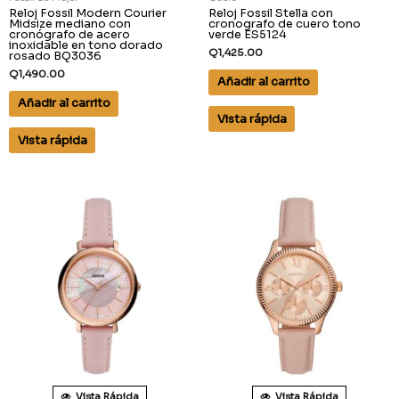
Reloj Fossil Modern Courier
Reloj Fossil Stella con
Midsize mediano con
cronografo de cuero tono
cronógrafo de acero
verde ES5124
inoxidable en tono dorado
Q
1,425.00
rosado BQ3036
Q
1,490.00
Añadir al carrito
Añadir al carrito
Vista rápida
Vista rápida
Vista Rápida
Vista Rápida