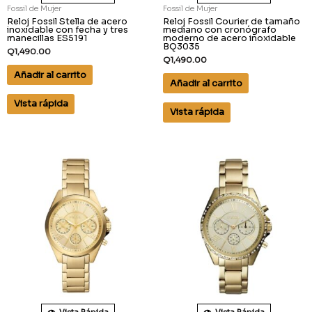
Fossil de Mujer
Fossil de Mujer
Reloj Fossil Stella de acero
Reloj Fossil Courier de tamaño
inoxidable con fecha y tres
mediano con cronógrafo
manecillas ES5191
moderno de acero inoxidable
BQ3035
Q
1,490.00
Q
1,490.00
Añadir al carrito
Añadir al carrito
Vista rápida
Vista rápida