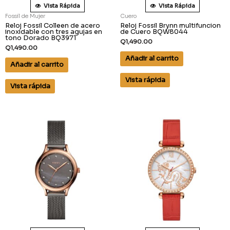
Vista Rápida
Vista Rápida
Fossil de Mujer
Cuero
Reloj Fossil Colleen de acero
Reloj Fossil Brynn multifuncion
inoxidable con tres agujas en
de Cuero BQW8044
tono Dorado BQ3971
Q
1,490.00
Q
1,490.00
Añadir al carrito
Añadir al carrito
Vista rápida
Vista rápida