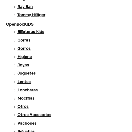
Ray Ban
Tommy Hilfiger
OpenBoxKIDS
Billeteras Kids
Gorras
Gorros
Higiene
Joyas
Juguetes
Lentes
Loncheras
Mochilas
Otros
Otros Accesorios
Pachones
Peluches