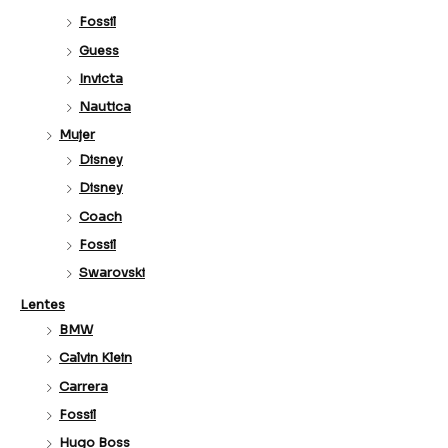
Fossil
Guess
Invicta
Nautica
Mujer
Disney
Disney
Coach
Fossil
Swarovski
Lentes
BMW
Calvin Klein
Carrera
Fossil
Hugo Boss