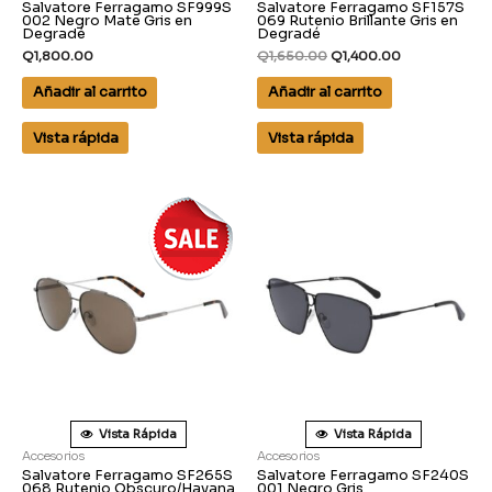
Salvatore Ferragamo SF999S
Salvatore Ferragamo SF157S
002 Negro Mate Gris en
069 Rutenio Brillante Gris en
Degradé
Degradé
Q
1,800.00
Q
1,650.00
Q
1,400.00
Añadir al carrito
Añadir al carrito
Vista rápida
Vista rápida
Vista Rápida
Vista Rápida
Accesorios
Accesorios
Salvatore Ferragamo SF265S
Salvatore Ferragamo SF240S
068 Rutenio Obscuro/Havana
001 Negro Gris