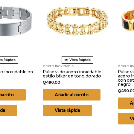
ta Rápida
Vista Rápida
Acero Inoxidable
Acero In
ro inoxidable en
Pulsera de acero inoxidable
Pulsera
estilo biker en tono dorado
acero i
con det
Q
490.00
negro
Q
490.0
carrito
Añadir al carrito
Añ
ida
Vista rápida
Vi