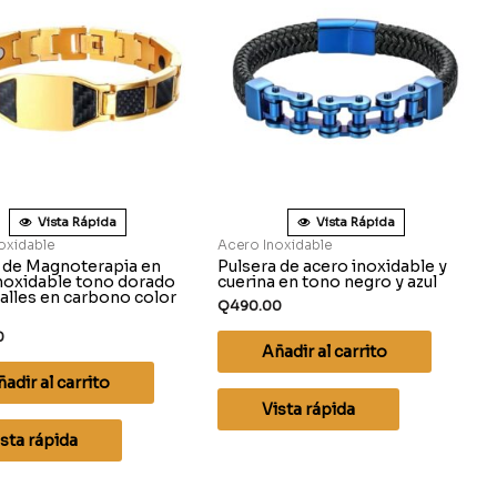
Vista Rápida
Vista Rápida
oxidable
Acero Inoxidable
 de Magnoterapia en
Pulsera de acero inoxidable y
noxidable tono dorado
cuerina en tono negro y azul
alles en carbono color
Q
490.00
0
Añadir al carrito
adir al carrito
Vista rápida
sta rápida