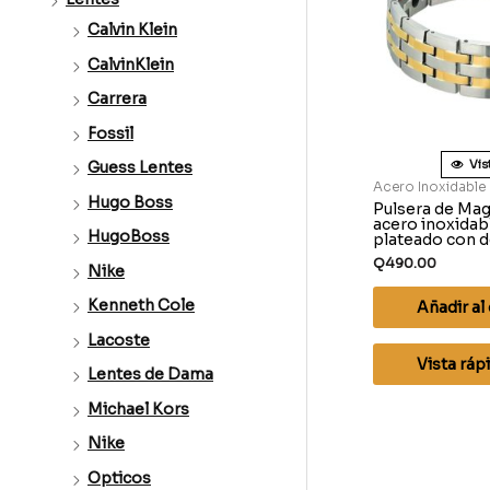
Calvin Klein
CalvinKlein
Carrera
Fossil
Vis
Guess Lentes
Acero Inoxidable
Hugo Boss
Pulsera de Mag
acero inoxidab
HugoBoss
plateado con d
Q
490.00
Nike
Kenneth Cole
Añadir al 
Lacoste
Vista ráp
Lentes de Dama
Michael Kors
Nike
Opticos