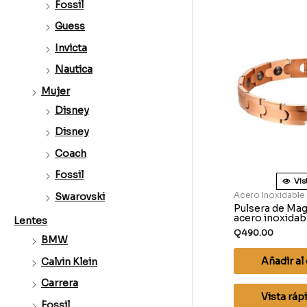
Fossil
Guess
Invicta
Nautica
Mujer
Disney
Disney
Coach
Fossil
Vis
Acero Inoxidable
Swarovski
Pulsera de Mag
acero inoxidab
Lentes
Q
490.00
BMW
Añadir al 
Calvin Klein
Carrera
Vista ráp
Fossil