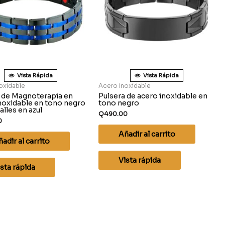
Vista Rápida
Vista Rápida
oxidable
Acero Inoxidable
 de Magnoterapia en
Pulsera de acero inoxidable en
noxidable en tono negro
tono negro
alles en azul
Q
490.00
0
Añadir al carrito
adir al carrito
Vista rápida
sta rápida