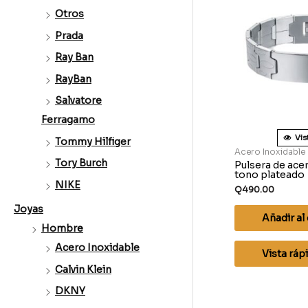
Otros
Prada
Ray Ban
RayBan
Salvatore
Ferragamo
Vis
Tommy Hilfiger
Acero Inoxidable
Tory Burch
Pulsera de ace
tono plateado
NIKE
Q
490.00
Joyas
Añadir al 
Hombre
Acero Inoxidable
Vista ráp
Calvin Klein
DKNY