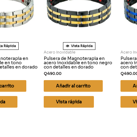
ta Rápida
Vista Rápida
Acero Inoxidable
Acero In
noterapia en
Pulsera de Magnoterapia en
Pulsera
le en tono
acero inoxidable en tono negro
acero i
etalles en dorado
con detalles en dorado
con det
Q
490.00
Q
490.0
carrito
Añadir al carrito
Añ
ida
Vista rápida
Vi