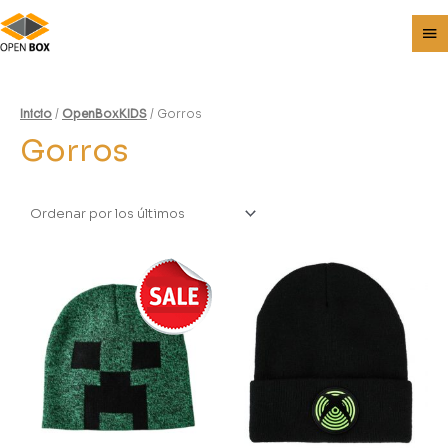
Inicio
/
OpenBoxKIDS
/ Gorros
Gorros