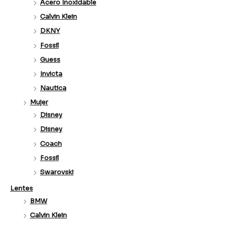
Acero Inoxidable
Calvin Klein
DKNY
Fossil
Guess
Invicta
Nautica
Mujer
Disney
Disney
Coach
Fossil
Swarovski
Lentes
BMW
Calvin Klein