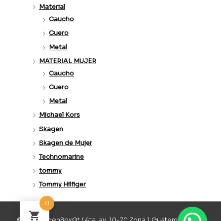
Material
Caucho
Cuero
Metal
MATERIAL MUJER
Caucho
Cuero
Metal
Michael Kors
Skagen
Skagen de Mujer
Technomarine
tommy
Tommy Hilfiger
0
© 2026 OpenBoxGt / 4ta. av. 10-70 Zona 1 Guatemala / 502