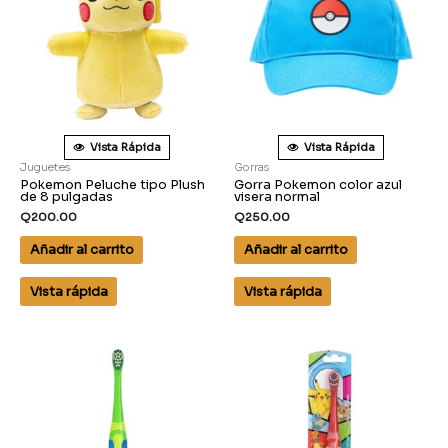
Vista Rápida
Vista Rápida
Juguetes
Gorras
Pokemon Peluche tipo Plush
Gorra Pokemon color azul
de 8 pulgadas
visera normal
Q
200.00
Q
250.00
Añadir al carrito
Añadir al carrito
Vista rápida
Vista rápida