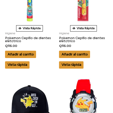
Vista Rápida
Vista Rápida
Higiene
Higiene
Pokemon Cepillo de dientes
Pokemon Cepillo de dientes
elétctrico
elétctrico
Q
115.00
Q
115.00
Añadir al carrito
Añadir al carrito
Vista rápida
Vista rápida