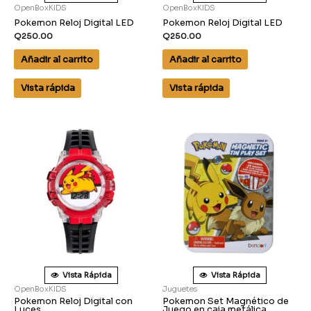
OpenBoxKIDS
OpenBoxKIDS
Pokemon Reloj Digital LED
Pokemon Reloj Digital LED
Q
250.00
Q
250.00
Añadir al carrito
Añadir al carrito
Vista rápida
Vista rápida
Vista Rápida
Vista Rápida
OpenBoxKIDS
Juguetes
Pokemon Reloj Digital con
Pokemon Set Magnético de
Luces
Juego en caja metálica