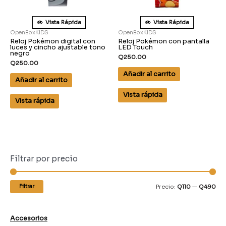
Vista Rápida
Vista Rápida
OpenBoxKIDS
OpenBoxKIDS
Reloj Pokémon digital con
Reloj Pokémon con pantalla
luces y cincho ajustable tono
LED Touch
negro
Q
250.00
Q
250.00
Añadir al carrito
Añadir al carrito
Vista rápida
Vista rápida
Filtrar por precio
Filtrar
Precio:
Q110
—
Q490
Accesorios