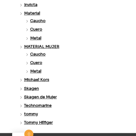
Invicta
Material
Caucho
Cuero
Metal
MATERIAL MUJER
Caucho
Cuero
Metal
Michael Kors
Skagen
Skagen de Mujer
Technomarine
tommy
Tommy Hilfiger
0