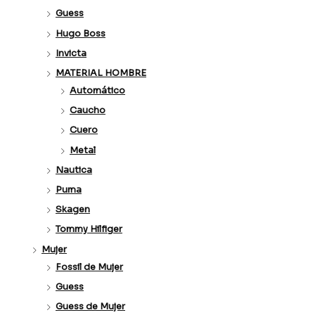
Guess
Hugo Boss
Invicta
MATERIAL HOMBRE
Automático
Caucho
Cuero
Metal
Nautica
Puma
Skagen
Tommy Hilfiger
Mujer
Fossil de Mujer
Guess
Guess de Mujer