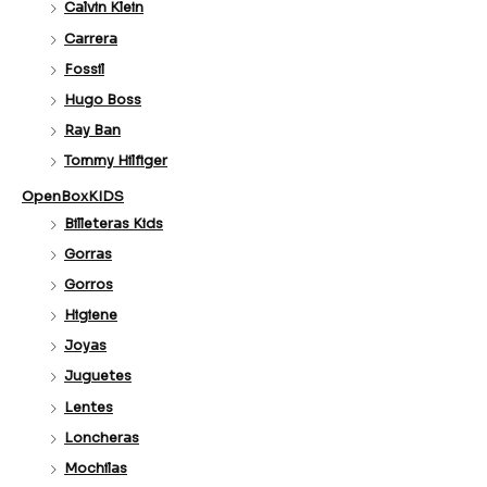
Calvin Klein
Carrera
Fossil
Hugo Boss
Ray Ban
Tommy Hilfiger
OpenBoxKIDS
Billeteras Kids
Gorras
Gorros
Higiene
Joyas
Juguetes
Lentes
Loncheras
Mochilas