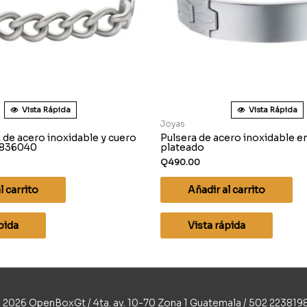
Vista Rápida
Vista Rápida
Joyas
a de acero inoxidable y cuero
Pulsera de acero inoxidable e
0836040
plateado
Q
490.00
l carrito
Añadir al carrito
pida
Vista rápida
 2026 OpenBoxGt / 4ta. av. 10-70 Zona 1 Guatemala / 502 223819