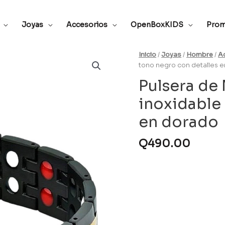
Joyas
Accesorios
OpenBoxKIDS
Prom
Inicio
/
Joyas
/
Hombre
/
A
tono negro con detalles 
Pulsera de
inoxidable
en dorado
Q
490.00