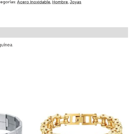
egorías:
Acero Inoxidable
,
Hombre
,
Joyas
guínea.