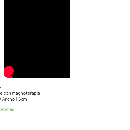
o
ble con magnoterapia
/ Ancho 1.5cm
tencias