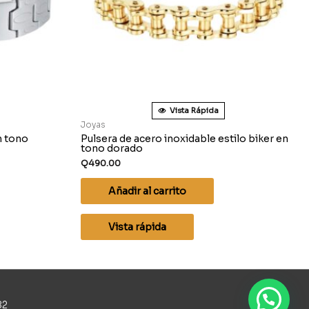
Vista Rápida
Joyas
n tono
Pulsera de acero inoxidable estilo biker en
tono dorado
Q
490.00
Añadir al carrito
Vista rápida
82