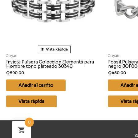
Vista Rápida
Joyas
Joyas
Invicta Pulsera Colección Elements para
Fossil Pulser
Hombre tono plateado 30340
negro JOF0
Q
690.00
Q
450.00
Añadir al carrito
Añadir a
Vista rápida
Vista rá
0
©