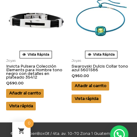
Vista Rápida
Vista Rápida
Joyas
Joyas
Invicta Pulsera Colección
Swarovski Dulcis Collar tono
Elements para Hombre tono
azul 5601586
negro con detalles en
Q
950.00
plateado 35412
Q
590.00
Añadir al carrito
Añadir al carrito
Vista rápida
Vista rápida
0
© 2026 OpenBoxGt / 4ta. av. 10-70 Zona 1 Guatemala / 502