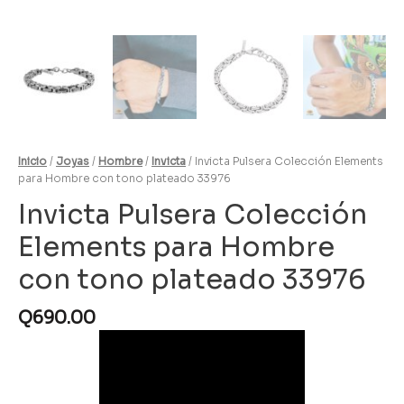
Inicio
/
Joyas
/
Hombre
/
Invicta
/ Invicta Pulsera Colección Elements
para Hombre con tono plateado 33976
Invicta Pulsera Colección
Elements para Hombre
con tono plateado 33976
Q
690.00