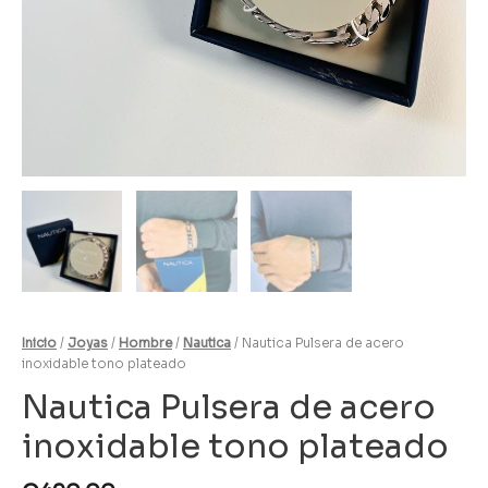
Inicio
/
Joyas
/
Hombre
/
Nautica
/ Nautica Pulsera de acero
inoxidable tono plateado
Nautica Pulsera de acero
inoxidable tono plateado