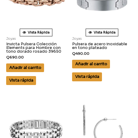
Vista Rápida
Vista Rápida
Joyas
Joyas
Invicta Pulsera Colección
Pulsera de acero inoxidable
Elements para Hombre con
en tono plateado
tono dorado rosado 39650
Q
490.00
Q
690.00
Añadir al carrito
Añadir al carrito
Vista rápida
Vista rápida