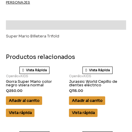
PERSONAJES
Descripción
Super Mario Billetera Trifold
Productos relacionados
Vista Rápida
Vista Rápida
OpenBoxKIDS
OpenBoxKIDS
Gorra Super Mario color
Jurassic World Cepillo de
negro visera normal
dientes eléctrico
Q
250.00
Q
115.00
Añadir al carrito
Añadir al carrito
Vista rápida
Vista rápida