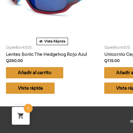
Vista Rápida
OpenBoxKIDS
OpenBoxKIDS
Lentes Sonic The Hedgehog Rojo Azul
Unicornio Cep
Q
250.00
Q
115.00
Añadir al carrito
Añadir a
Vista rápida
Vista rá
0
©