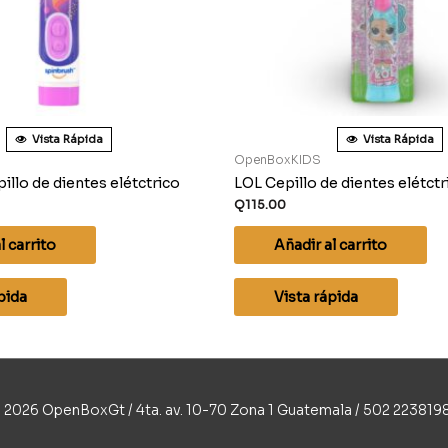
Vista Rápida
Vista Rápida
OpenBoxKIDS
illo de dientes elétctrico
LOL Cepillo de dientes elétctr
Q
115.00
l carrito
Añadir al carrito
pida
Vista rápida
 2026 OpenBoxGt / 4ta. av. 10-70 Zona 1 Guatemala / 502 223819