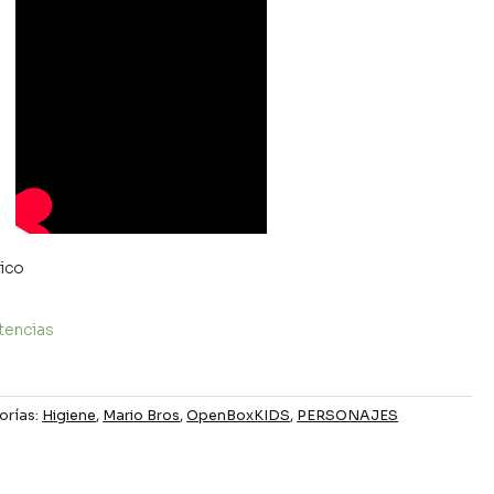
rico
tencias
orías:
Higiene
,
Mario Bros
,
OpenBoxKIDS
,
PERSONAJES