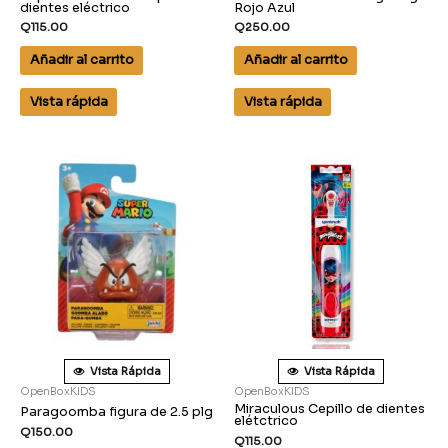
dientes eléctrico
Rojo Azul
Q
115.00
Q
250.00
Añadir al carrito
Añadir al carrito
Vista rápida
Vista rápida
Vista Rápida
Vista Rápida
OpenBoxKIDS
OpenBoxKIDS
Miraculous Cepillo de dientes
Paragoomba figura de 2.5 plg
elétctrico
Q
150.00
Q
115.00