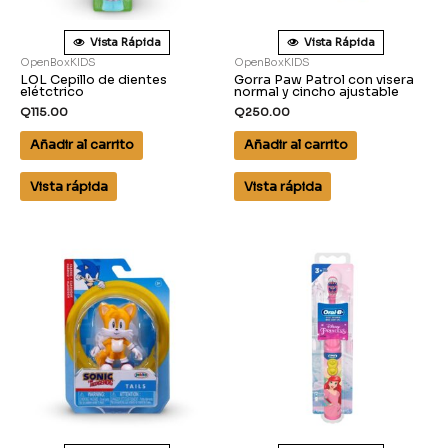
Vista Rápida
Vista Rápida
OpenBoxKIDS
OpenBoxKIDS
LOL Cepillo de dientes
Gorra Paw Patrol con visera
elétctrico
normal y cincho ajustable
Q
115.00
Q
250.00
Añadir al carrito
Añadir al carrito
Vista rápida
Vista rápida