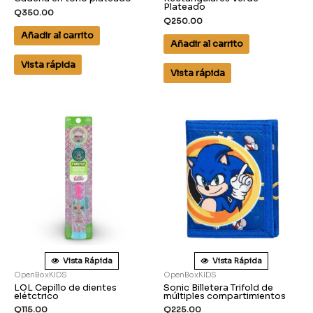
Plateado
Q
350.00
Q
250.00
Añadir al carrito
Añadir al carrito
Vista rápida
Vista rápida
Vista Rápida
Vista Rápida
OpenBoxKIDS
OpenBoxKIDS
LOL Cepillo de dientes
Sonic Billetera Trifold de
elétctrico
múltiples compartimientos
Q
115.00
Q
225.00