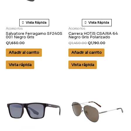
Vista Rápida
Vista Rápida
Accesorios
Accesorios
Salvatore Ferragamo SF240S
Carrera HOT/S CSA/RA 64
001 Negro Gris
Negro Gris Polarizado
Q
1,650.00
Q
1,450.00
Q
1,190.00
Añadir al carrito
Añadir al carrito
Vista rápida
Vista rápida