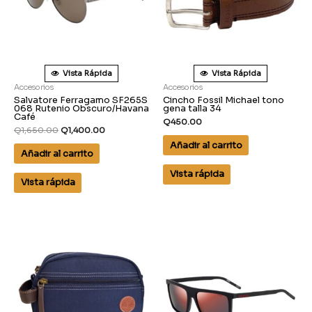
Vista Rápida
Vista Rápida
Accesorios
Accesorios
Salvatore Ferragamo SF265S
Cincho Fossil Michael tono
068 Rutenio Obscuro/Havana
gena talla 34
Café
Q
450.00
Q
1,650.00
Q
1,400.00
Añadir al carrito
Añadir al carrito
Vista rápida
Vista rápida