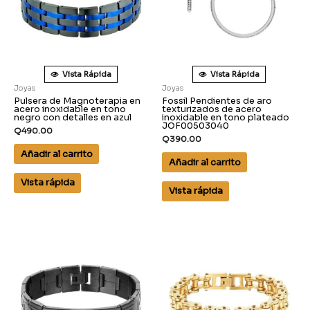
Vista Rápida
Vista Rápida
Joyas
Joyas
Pulsera de Magnoterapia en
Fossil Pendientes de aro
acero inoxidable en tono
texturizados de acero
negro con detalles en azul
inoxidable en tono plateado
JOF00503040
Q
490.00
Q
390.00
Añadir al carrito
Añadir al carrito
Vista rápida
Vista rápida