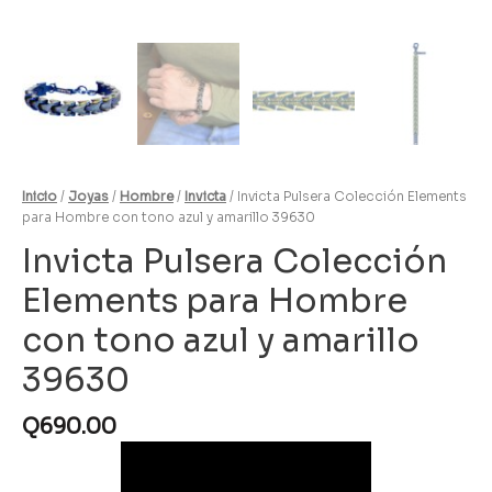
Inicio
/
Joyas
/
Hombre
/
Invicta
/ Invicta Pulsera Colección Elements
para Hombre con tono azul y amarillo 39630
Invicta Pulsera Colección
Elements para Hombre
con tono azul y amarillo
39630
Q
690.00