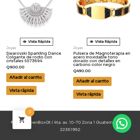
Vista Rápida
Vista Rápida
Joyas
Joyas
Swarovski Sparkling Dance
Pulsera de Magnoterapia en
Colgante de rodio con
acero inoxidable tono
cristales 5573694
dorado con detalles en
carbono color negro
Q
900.00
Q
490.00
Añadir al carrito
Añadir al carrito
Vista rápida
Vista rápida
0
© 2026 OpenBoxGt / 4ta. av. 10-70 Zona 1 Guatemala / 502
22381982