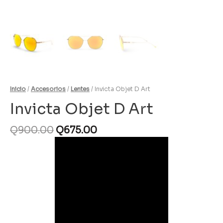
Inicio
/
Accesorios
/
Lentes
/ Invicta Objet D Art
Invicta Objet D Art
Q
900.00
Q
675.00