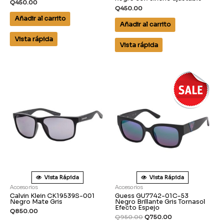
Q
450.00
Q
450.00
Añadir al carrito
Añadir al carrito
Vista rápida
Vista rápida
Vista Rápida
Vista Rápida
Accesorios
Accesorios
Calvin Klein CK19539S-001
Guess GU7742-01C-53
Negro Mate Gris
Negro Brillante Gris Tornasol
Efecto Espejo
Q
850.00
Q
950.00
Q
750.00