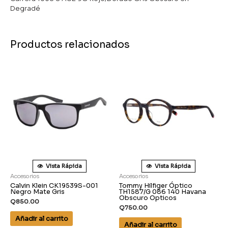
Degradé
Productos relacionados
Vista Rápida
Vista Rápida
Accesorios
Accesorios
Calvin Klein CK19539S-001
Tommy Hilfiger Óptico
Negro Mate Gris
TH1587/G 086 140 Havana
Obscuro Opticos
Q
850.00
Q
750.00
Añadir al carrito
Añadir al carrito