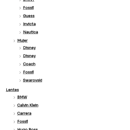
Fossil
Guess
Invicta
Nautica
Mujer
Disney
Disney
Coach
Fossil
Swarovski
Lentes
BMW
Calvin Klein
Carrera
Fossil
Hugo Boss