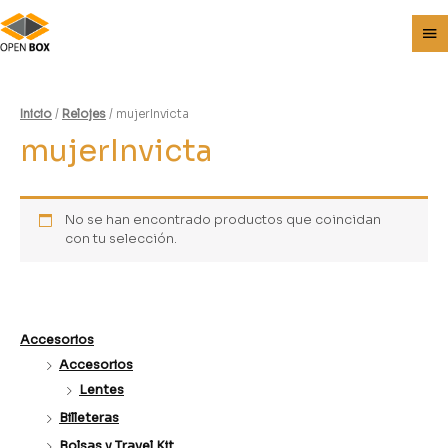
Inicio
/
Relojes
/ mujerInvicta
mujerInvicta
No se han encontrado productos que coincidan
con tu selección.
Accesorios
Accesorios
Lentes
Billeteras
Bolsas y Travel Kit