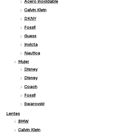
Acero Inoxidable
Calvin Klein
DKNY
Fossil
Guess
Invicta
Nautica
Mujer
Disney
Disney
Coach
Fossil
Swarovski
Lentes
BMW
Calvin Klein