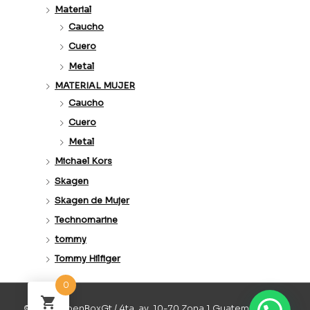
Material
Caucho
Cuero
Metal
MATERIAL MUJER
Caucho
Cuero
Metal
Michael Kors
Skagen
Skagen de Mujer
Technomarine
tommy
Tommy Hilfiger
0
© 2026 OpenBoxGt / 4ta. av. 10-70 Zona 1 Guatemala / 502