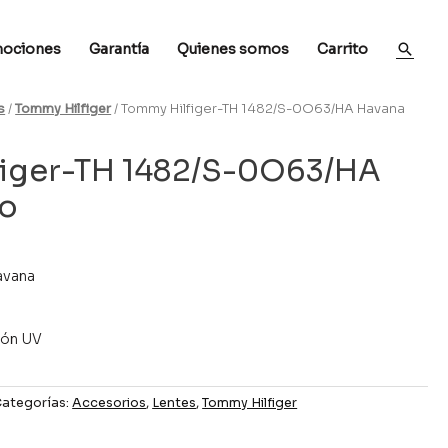
ociones
Garantía
Quienes somos
Carrito
s
/
Tommy Hilfiger
/ Tommy Hilfiger-TH 1482/S-0O63/HA Havana
figer-TH 1482/S-0O63/HA
jo
avana
ión UV
ategorías:
Accesorios
,
Lentes
,
Tommy Hilfiger