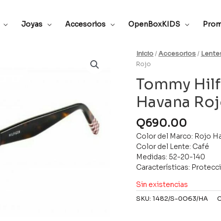
Joyas
Accesorios
OpenBoxKIDS
Prom
Inicio
/
Accesorios
/
Lente
Rojo
Tommy Hil
Havana Ro
Q
690.00
Color del Marco: Rojo H
Color del Lente: Café
Medidas: 52-20-140
Características: Protecc
Sin existencias
SKU:
1482/S-0O63/HA
C