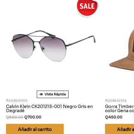
Vista Rápida
Accesorios
Accesorios
Calvin Klein CK20121S-001 Negro Gris en
Gorra Timber
Degradé
color Gena co
Q
850.00
Q
700.00
Q
450.00
Añadir al carrito
Añadir a