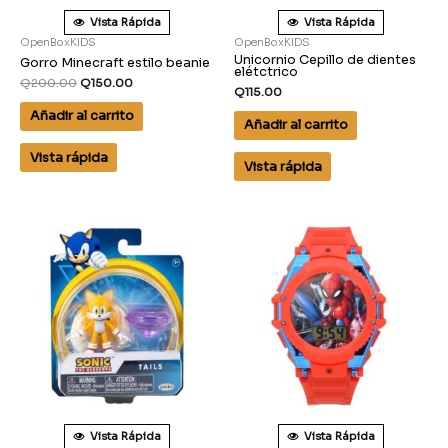
Vista Rápida
Vista Rápida
OpenBoxKIDS
OpenBoxKIDS
Unicornio Cepillo de dientes
Gorro Minecraft estilo beanie
elétctrico
Q
200.00
Q
150.00
Q
115.00
Añadir al carrito
Añadir al carrito
Vista rápida
Vista rápida
Vista Rápida
Vista Rápida