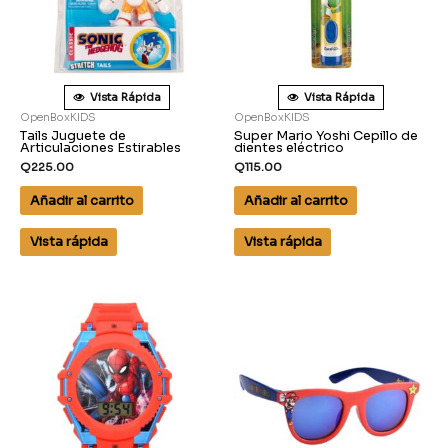
Vista Rápida
Vista Rápida
OpenBoxKIDS
OpenBoxKIDS
Tails Juguete de
Super Mario Yoshi Cepillo de
Articulaciones Estirables
dientes eléctrico
Q
225.00
Q
115.00
Añadir al carrito
Añadir al carrito
Vista rápida
Vista rápida