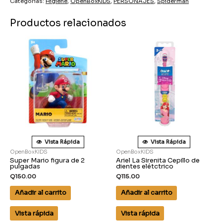
Categorías:
Higiene
,
OpenBoxKIDS
,
PERSONAJES
,
Spiderman
Productos relacionados
Vista Rápida
Vista Rápida
OpenBoxKIDS
OpenBoxKIDS
Super Mario figura de 2
Ariel La Sirenita Cepillo de
pulgadas
dientes elétctrico
Q
150.00
Q
115.00
Añadir al carrito
Añadir al carrito
Vista rápida
Vista rápida