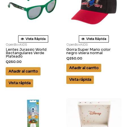
Vista Rápida
Vista Rápida
OpenBoxKIDS
OpenBoxKIDS
Lentes Jurassic World
Gorra Super Mario color
Rectangulares Verde
negro visera normal
Plateado
Q
250.00
Q
250.00
Añadir al carrito
Añadir al carrito
Vista rápida
Vista rápida