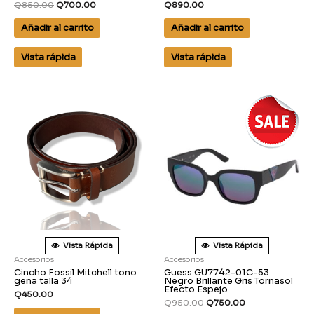
Q
850.00
Q
700.00
Q
890.00
Añadir al carrito
Añadir al carrito
Vista rápida
Vista rápida
Vista Rápida
Vista Rápida
Accesorios
Accesorios
Cincho Fossil Mitchell tono
Guess GU7742-01C-53
gena talla 34
Negro Brillante Gris Tornasol
Efecto Espejo
Q
450.00
Q
950.00
Q
750.00