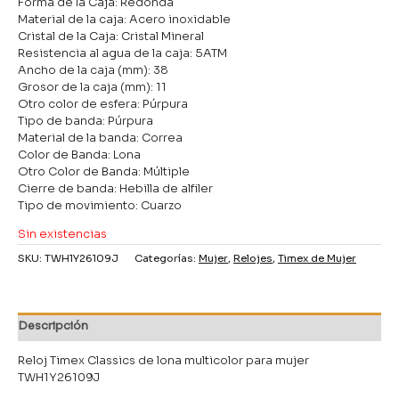
Forma de la Caja: Redonda
Material de la caja: Acero inoxidable
Cristal de la Caja: Cristal Mineral
Resistencia al agua de la caja: 5ATM
Ancho de la caja (mm): 38
Grosor de la caja (mm): 11
Otro color de esfera: Púrpura
Tipo de banda: Púrpura
Material de la banda: Correa
Color de Banda: Lona
Otro Color de Banda: Múltiple
Cierre de banda: Hebilla de alfiler
Tipo de movimiento: Cuarzo
Sin existencias
SKU:
TWH1Y26109J
Categorías:
Mujer
,
Relojes
,
Timex de Mujer
Descripción
Reloj Timex Classics de lona multicolor para mujer
TWH1Y26109J