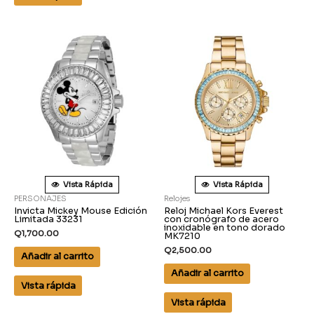
Vista Rápida
Vista Rápida
PERSONAJES
Relojes
Invicta Mickey Mouse Edición
Reloj Michael Kors Everest
Limitada 33231
con cronógrafo de acero
inoxidable en tono dorado
Q
1,700.00
MK7210
Q
2,500.00
Añadir al carrito
Añadir al carrito
Vista rápida
Vista rápida