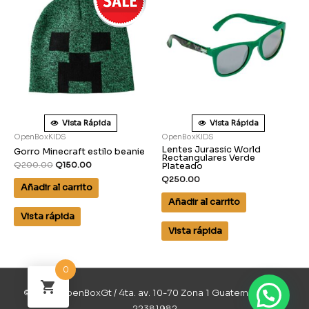
Vista Rápida
Vista Rápida
OpenBoxKIDS
OpenBoxKIDS
Lentes Jurassic World
Gorro Minecraft estilo beanie
Rectangulares Verde
Q
200.00
Q
150.00
Plateado
Q
250.00
Añadir al carrito
Añadir al carrito
Vista rápida
Vista rápida
0
© 2026 OpenBoxGt / 4ta. av. 10-70 Zona 1 Guatemala / 502