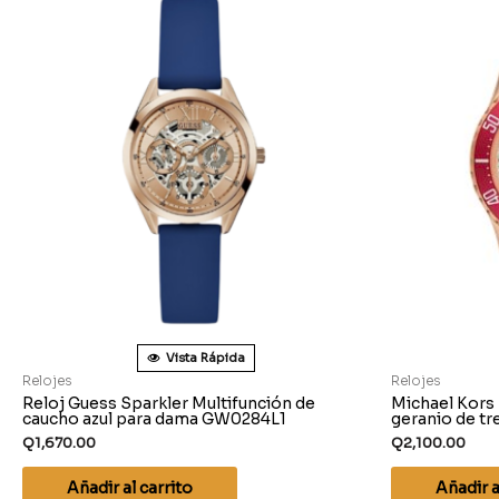
Vista Rápida
Relojes
Relojes
Reloj Guess Sparkler Multifunción de
Michael Kors 
caucho azul para dama GW0284L1
geranio de t
Q
1,670.00
Q
2,100.00
Añadir al carrito
Añadir a