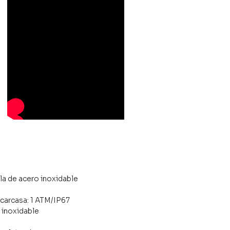
m
s
lla de acero inoxidable
 carcasa: 1 ATM/IP67
o inoxidable