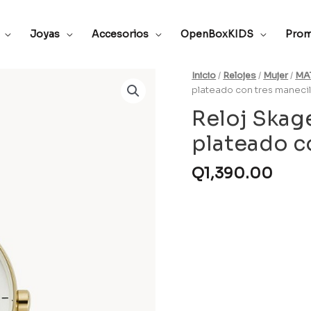
Joyas
Accesorios
OpenBoxKIDS
Prom
Inicio
/
Relojes
/
Mujer
/
MA
plateado con tres maneci
Reloj Skage
plateado c
Q
1,390.00