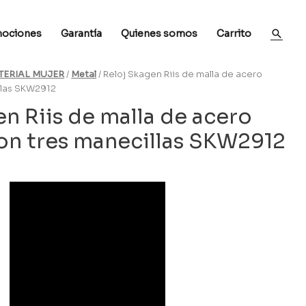
ociones
Garantía
Quienes somos
Carrito
TERIAL MUJER
/
Metal
/ Reloj Skagen Riis de malla de acero
llas SKW2912
n Riis de malla de acero
on tres manecillas SKW2912