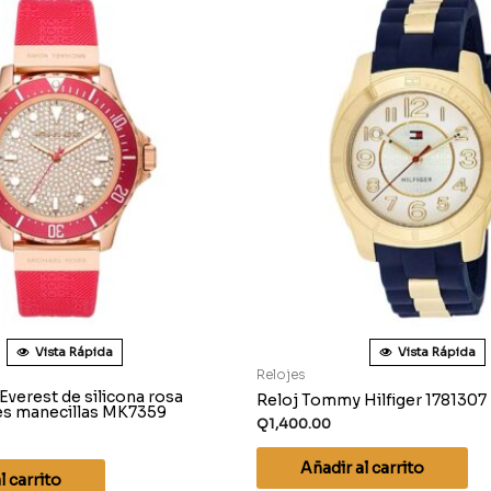
Vista Rápida
Vista Rápida
Relojes
Everest de silicona rosa
Reloj Tommy Hilfiger 1781307
res manecillas MK7359
Q
1,400.00
Añadir al carrito
l carrito