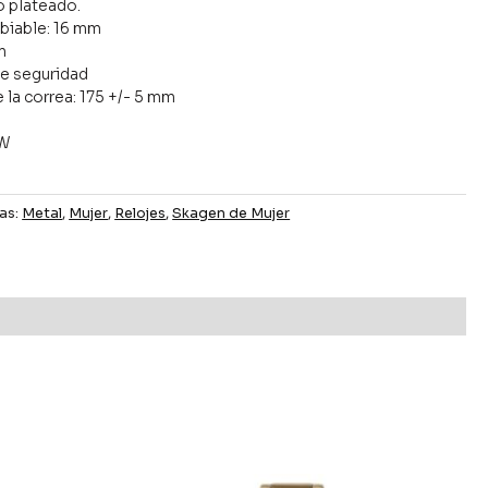
o plateado.
biable: 16 mm
m
de seguridad
e la correa: 175 +/- 5 mm
SW
as:
Metal
,
Mujer
,
Relojes
,
Skagen de Mujer