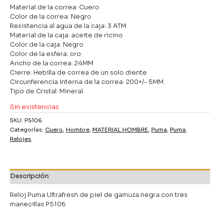
Material de la correa: Cuero
Color de la correa: Negro
Resistencia al agua de la caja: 3 ATM
Material de la caja: aceite de ricino
Color de la caja: Negro
Color de la esfera: oro
Ancho de la correa: 24MM
Cierre: Hebilla de correa de un solo diente
Circunferencia interna de la correa: 200+/- 5MM
Tipo de Cristal: Mineral
Sin existencias
SKU:
P5106
Categorías:
Cuero
,
Hombre
,
MATERIAL HOMBRE
,
Puma
,
Puma
,
Relojes
Descripción
Reloj Puma Ultrafresh de piel de gamuza negra con tres
manecillas P5106