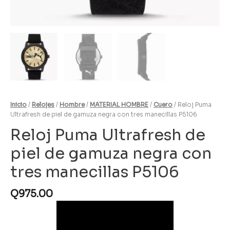
Inicio
/
Relojes
/
Hombre
/
MATERIAL HOMBRE
/
Cuero
/ Reloj Puma
Ultrafresh de piel de gamuza negra con tres manecillas P5106
Reloj Puma Ultrafresh de
piel de gamuza negra con
tres manecillas P5106
Q
975.00