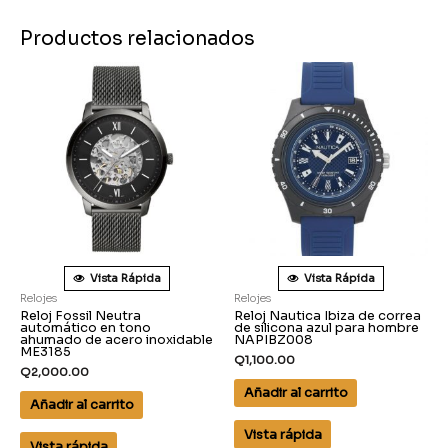
Productos relacionados
Vista Rápida
Vista Rápida
Relojes
Relojes
Reloj Fossil Neutra
Reloj Nautica Ibiza de correa
automático en tono
de silicona azul para hombre
ahumado de acero inoxidable
NAPIBZ008
ME3185
Q
1,100.00
Q
2,000.00
Añadir al carrito
Añadir al carrito
Vista rápida
Vista rápida