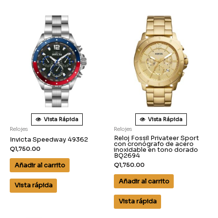
Vista Rápida
Vista Rápida
Relojes
Relojes
Reloj Fossil Privateer Sport
Invicta Speedway 49362
con cronógrafo de acero
Q
1,750.00
inoxidable en tono dorado
BQ2694
Añadir al carrito
Q
1,750.00
Añadir al carrito
Vista rápida
Vista rápida