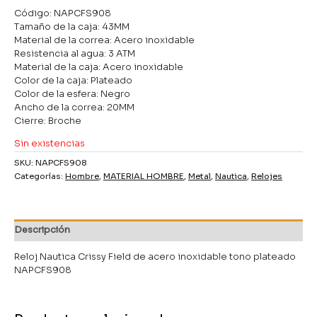
Código: NAPCFS908
Tamaño de la caja: 43MM
Material de la correa: Acero inoxidable
Resistencia al agua: 3 ATM
Material de la caja: Acero inoxidable
Color de la caja: Plateado
Color de la esfera: Negro
Ancho de la correa: 20MM
Cierre: Broche
Sin existencias
SKU:
NAPCFS908
Categorías:
Hombre
,
MATERIAL HOMBRE
,
Metal
,
Nautica
,
Relojes
Descripción
Reloj Nautica Crissy Field de acero inoxidable tono plateado
NAPCFS908