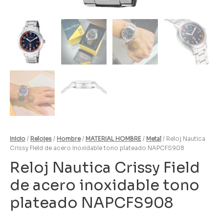
Inicio
/
Relojes
/
Hombre
/
MATERIAL HOMBRE
/
Metal
/ Reloj Nautica
Crissy Field de acero inoxidable tono plateado NAPCFS908
Reloj Nautica Crissy Field
de acero inoxidable tono
plateado NAPCFS908