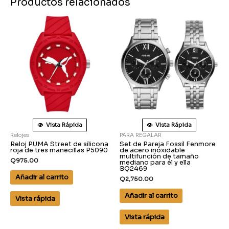
Productos relacionados
Vista Rápida
Vista Rápida
Relojes
PARA REGALAR
Reloj PUMA Street de silicona
Set de Pareja Fossil Fenmore
roja de tres manecillas P5090
de acero inoxidable
multifunción de tamaño
Q
975.00
mediano para él y ella
BQ2469
Añadir al carrito
Q
2,750.00
Añadir al carrito
Vista rápida
Vista rápida