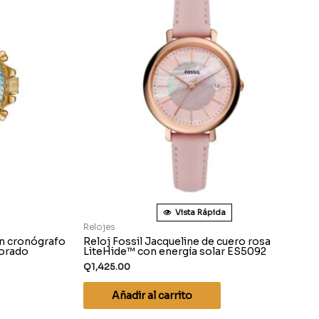
Vista Rápida
Relojes
on cronógrafo
Reloj Fossil Jacqueline de cuero rosa
dorado
LiteHide™ con energía solar ES5092
Q
1,425.00
Añadir al carrito