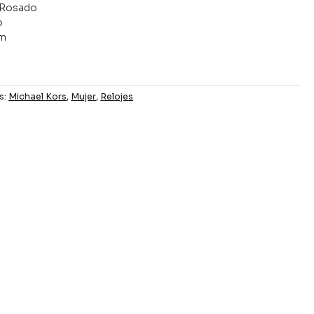
o Rosado
o
mm
s:
Michael Kors
,
Mujer
,
Relojes