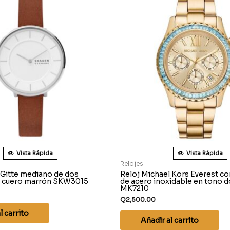
Vista Rápida
Vista Rápida
Relojes
 Gitte mediano de dos
Reloj Michael Kors Everest c
e cuero marrón SKW3015
de acero inoxidable en tono 
MK7210
Q
2,500.00
l carrito
Añadir al carrito