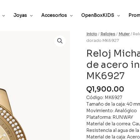
Joyas
Accesorios
OpenBoxKIDS
Prom
Inicio
/
Relojes
/
Mujer
/ Re
dorado MK6927
Reloj Mich
de acero i
MK6927
Q
1,900.00
Código: MK6927
Tamaño de la caja: 40 m
Movimiento: Analógico
Plataforma: RUNWAY
Material de la correa: C
Resistencia al agua de la
Material de la caja: Acer