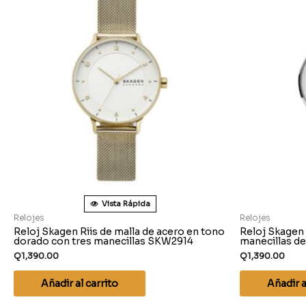
Vista Rápida
Relojes
Relojes
Reloj Skagen Riis de malla de acero en tono
Reloj Skagen
dorado con tres manecillas SKW2914
manecillas d
Q
1,390.00
Q
1,390.00
Añadir al carrito
Añadir a