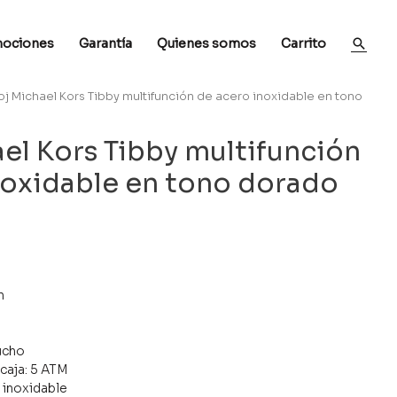
ociones
Garantía
Quienes somos
Carrito
loj Michael Kors Tibby multifunción de acero inoxidable en tono
ael Kors Tibby multifunción
noxidable en tono dorado
m
aucho
 caja: 5 ATM
o inoxidable