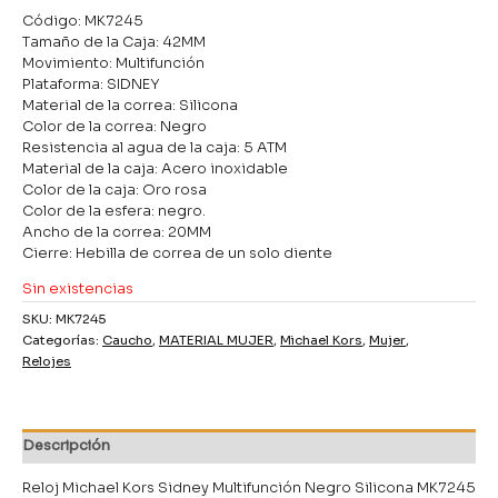
Código: MK7245
Tamaño de la Caja: 42MM
Movimiento: Multifunción
Plataforma: SIDNEY
Material de la correa: Silicona
Color de la correa: Negro
Resistencia al agua de la caja: 5 ATM
Material de la caja: Acero inoxidable
Color de la caja: Oro rosa
Color de la esfera: negro.
Ancho de la correa: 20MM
Cierre: Hebilla de correa de un solo diente
Sin existencias
SKU:
MK7245
Categorías:
Caucho
,
MATERIAL MUJER
,
Michael Kors
,
Mujer
,
Relojes
Descripción
Reloj Michael Kors Sidney Multifunción Negro Silicona MK7245