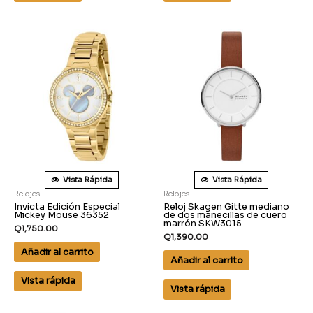
Vista Rápida
Vista Rápida
Relojes
Relojes
Invicta Edición Especial
Reloj Skagen Gitte mediano
Mickey Mouse 36352
de dos manecillas de cuero
marrón SKW3015
Q
1,750.00
Q
1,390.00
Añadir al carrito
Añadir al carrito
Vista rápida
Vista rápida