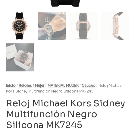
Inicio
/
Relojes
/
Mujer
/
MATERIAL MUJER
/
Caucho
/ Reloj Michael
Kors Sidney Multifunción Negro Silicona MK7245
Reloj Michael Kors Sidney
Multifunción Negro
Silicona MK7245