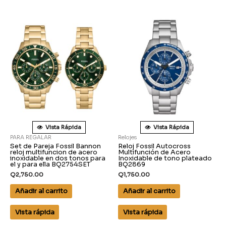
Vista Rápida
Vista Rápida
PARA REGALAR
Relojes
Set de Pareja Fossil Bannon
Reloj Fossil Autocross
reloj multifuncion de acero
Multifunción de Acero
inoxidable en dos tonos para
Inoxidable de tono plateado
el y para ella BQ2754SET
BQ2869
Q
2,750.00
Q
1,750.00
Añadir al carrito
Añadir al carrito
Vista rápida
Vista rápida