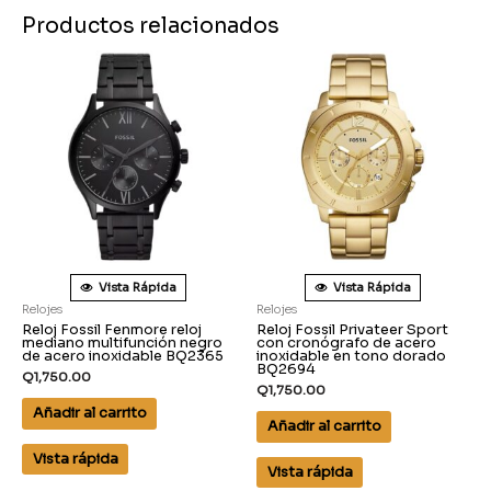
Productos relacionados
Vista Rápida
Vista Rápida
Relojes
Relojes
Reloj Fossil Fenmore reloj
Reloj Fossil Privateer Sport
mediano multifunción negro
con cronógrafo de acero
de acero inoxidable BQ2365
inoxidable en tono dorado
BQ2694
Q
1,750.00
Q
1,750.00
Añadir al carrito
Añadir al carrito
Vista rápida
Vista rápida