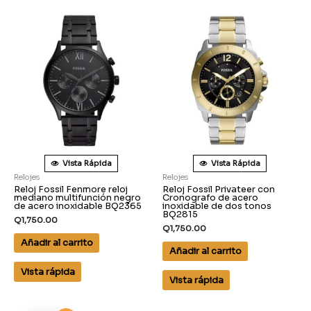
Vista Rápida
Vista Rápida
Relojes
Relojes
Reloj Fossil Fenmore reloj
Reloj Fossil Privateer con
mediano multifunción negro
Cronografo de acero
de acero inoxidable BQ2365
inoxidable de dos tonos
BQ2815
Q
1,750.00
Q
1,750.00
Añadir al carrito
Añadir al carrito
Vista rápida
Vista rápida