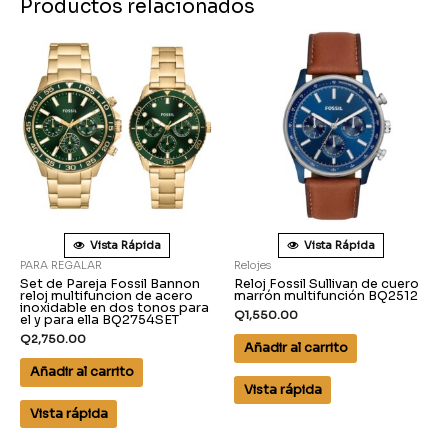
Productos relacionados
Vista Rápida
Vista Rápida
PARA REGALAR
Relojes
Set de Pareja Fossil Bannon
Reloj Fossil Sullivan de cuero
reloj multifuncion de acero
marrón multifunción BQ2512
inoxidable en dos tonos para
Q
1,550.00
el y para ella BQ2754SET
Q
2,750.00
Añadir al carrito
Añadir al carrito
Vista rápida
Vista rápida