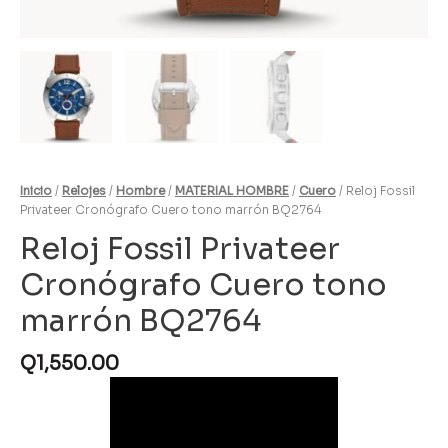
Inicio
/
Relojes
/
Hombre
/
MATERIAL HOMBRE
/
Cuero
/ Reloj Fossil
Privateer Cronógrafo Cuero tono marrón BQ2764
Reloj Fossil Privateer
Cronógrafo Cuero tono
marrón BQ2764
Q
1,550.00