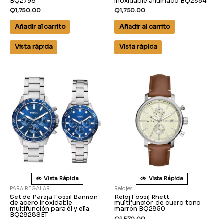
BQ2798
inoxidable ahumado BQ2854
Q
1,750.00
Q
1,750.00
Añadir al carrito
Añadir al carrito
Vista rápida
Vista rápida
Vista Rápida
Vista Rápida
PARA REGALAR
Relojes
Set de Pareja Fossil Bannon
Reloj Fossil Rhett
de acero inoxidable
multifunción de cuero tono
multifunción para él y ella
marrón BQ2850
BQ2828SET
Q
1,570.00