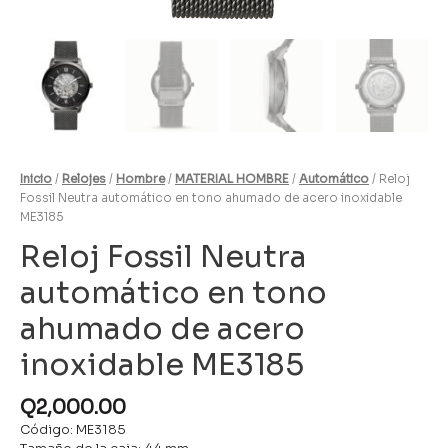
Inicio
/
Relojes
/
Hombre
/
MATERIAL HOMBRE
/
Automático
/ Reloj
Fossil Neutra automático en tono ahumado de acero inoxidable
ME3185
Reloj Fossil Neutra
automático en tono
ahumado de acero
inoxidable ME3185
Q
2,000.00
Código: ME3185