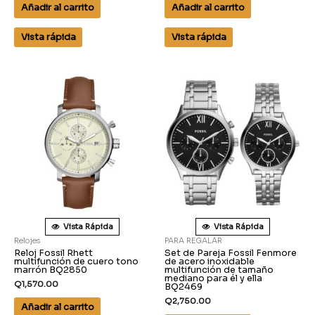
Añadir al carrito
Añadir al carrito
Vista rápida
Vista rápida
Vista Rápida
Vista Rápida
Relojes
PARA REGALAR
Reloj Fossil Rhett
Set de Pareja Fossil Fenmore
multifunción de cuero tono
de acero inoxidable
marrón BQ2850
multifunción de tamaño
mediano para él y ella
Q
1,570.00
BQ2469
Q
2,750.00
Añadir al carrito