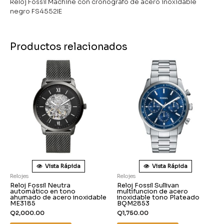
Reloj Fossil Machine con cronógrafo de acero inoxidable
negro FS4552IE
Productos relacionados
Vista Rápida
Vista Rápida
Relojes
Relojes
Reloj Fossil Neutra
Reloj Fossil Sullivan
automático en tono
multifuncion de acero
ahumado de acero inoxidable
inoxidable tono Plateado
ME3185
BQM2853
Q
2,000.00
Q
1,750.00