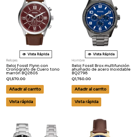
Vista Rápida
Vista Rápida
Relojes
Hombre
Reloj Fossil Flynn con
Reloj Fossil Brox multifunción
Cronógrafo de Cuero tono
ahumado de acero inoxidable
marrón BQ2805
BQ2798
Q
1,570.00
Q
1,750.00
Añadir al carrito
Añadir al carrito
Vista rápida
Vista rápida