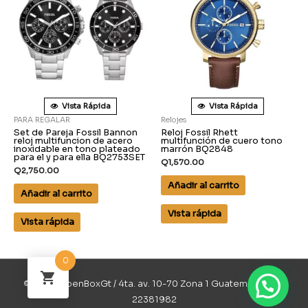
Vista Rápida
Vista Rápida
PARA REGALAR
Relojes
Set de Pareja Fossil Bannon
Reloj Fossil Rhett
reloj multifuncion de acero
multifunción de cuero tono
inoxidable en tono plateado
marrón BQ2848
para el y para ella BQ2753SET
Q
1,570.00
Q
2,750.00
Añadir al carrito
Añadir al carrito
Vista rápida
Vista rápida
0
© 2026 OpenBoxGt / 4ta. av. 10-70 Zona 1 Guatemala / 502
22381982