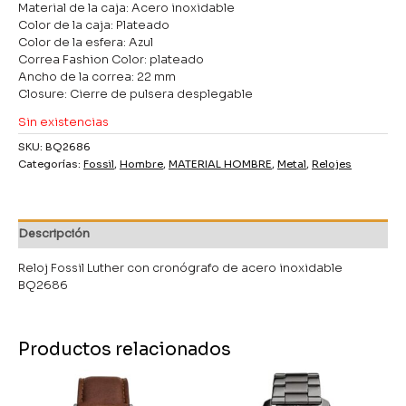
Material de la caja: Acero inoxidable
Color de la caja: Plateado
Color de la esfera: Azul
Correa Fashion Color: plateado
Ancho de la correa: 22 mm
Closure: Cierre de pulsera desplegable
Sin existencias
SKU:
BQ2686
Categorías:
Fossil
,
Hombre
,
MATERIAL HOMBRE
,
Metal
,
Relojes
Descripción
Reloj Fossil Luther con cronógrafo de acero inoxidable
BQ2686
Productos relacionados