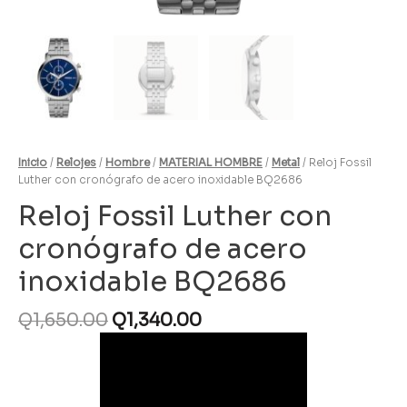
Inicio
/
Relojes
/
Hombre
/
MATERIAL HOMBRE
/
Metal
/ Reloj Fossil
Luther con cronógrafo de acero inoxidable BQ2686
Reloj Fossil Luther con
cronógrafo de acero
inoxidable BQ2686
Q
1,650.00
Q
1,340.00