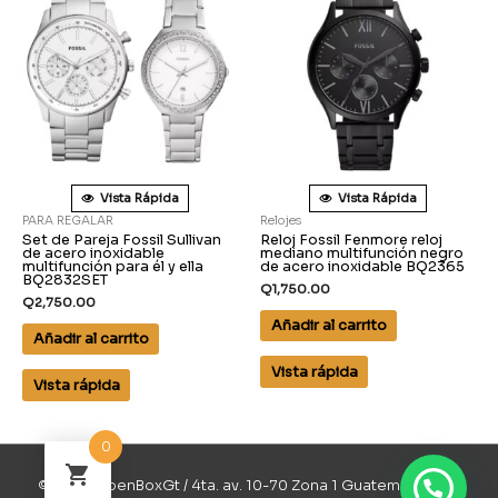
Vista Rápida
Vista Rápida
PARA REGALAR
Relojes
Set de Pareja Fossil Sullivan
Reloj Fossil Fenmore reloj
de acero inoxidable
mediano multifunción negro
multifunción para él y ella
de acero inoxidable BQ2365
BQ2832SET
Q
1,750.00
Q
2,750.00
Añadir al carrito
Añadir al carrito
Vista rápida
Vista rápida
0
© 2026 OpenBoxGt / 4ta. av. 10-70 Zona 1 Guatemala / 502