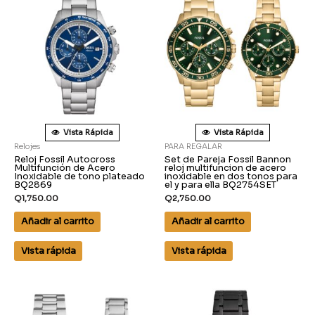
Vista Rápida
Vista Rápida
Relojes
PARA REGALAR
Reloj Fossil Autocross
Set de Pareja Fossil Bannon
Multifunción de Acero
reloj multifuncion de acero
Inoxidable de tono plateado
inoxidable en dos tonos para
BQ2869
el y para ella BQ2754SET
Q
1,750.00
Q
2,750.00
Añadir al carrito
Añadir al carrito
Vista rápida
Vista rápida