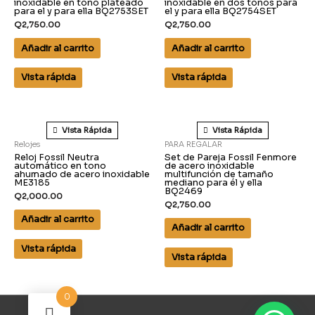
inoxidable en tono plateado
inoxidable en dos tonos para
para el y para ella BQ2753SET
el y para ella BQ2754SET
Q
2,750.00
Q
2,750.00
Añadir al carrito
Añadir al carrito
Vista rápida
Vista rápida
Vista Rápida
Vista Rápida
Relojes
PARA REGALAR
Reloj Fossil Neutra
Set de Pareja Fossil Fenmore
automático en tono
de acero inoxidable
ahumado de acero inoxidable
multifunción de tamaño
ME3185
mediano para él y ella
BQ2469
Q
2,000.00
Q
2,750.00
Añadir al carrito
Añadir al carrito
Vista rápida
Vista rápida
0