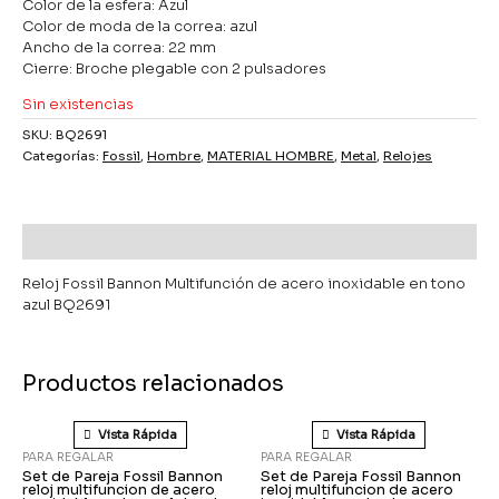
Color de la esfera: Azul
Color de moda de la correa: azul
Ancho de la correa: 22 mm
Cierre: Broche plegable con 2 pulsadores
Sin existencias
SKU:
BQ2691
Categorías:
Fossil
,
Hombre
,
MATERIAL HOMBRE
,
Metal
,
Relojes
Descripción
Reloj Fossil Bannon Multifunción de acero inoxidable en tono
azul BQ2691
Productos relacionados
Vista Rápida
Vista Rápida
PARA REGALAR
PARA REGALAR
Set de Pareja Fossil Bannon
Set de Pareja Fossil Bannon
reloj multifuncion de acero
reloj multifuncion de acero