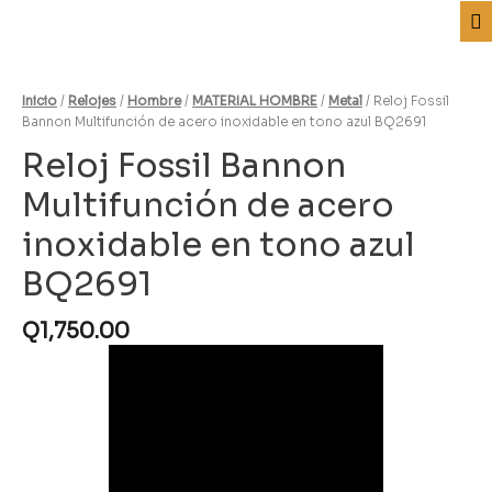
Inicio
/
Relojes
/
Hombre
/
MATERIAL HOMBRE
/
Metal
/ Reloj Fossil
Bannon Multifunción de acero inoxidable en tono azul BQ2691
Reloj Fossil Bannon
Multifunción de acero
inoxidable en tono azul
BQ2691
Q
1,750.00