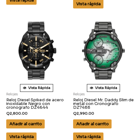
Vista rápida
Vista rápida
Vista Rápida
Vista Rápida
Relojes
Relojes
Reloj Diesel Spiked de acero
Reloj Diesel Mr. Daddy Slim de
inoxidable Negro con
metal con Cronografo
cronografo DZ4644
DZ7488
Q
2,800.00
Q
2,990.00
Añadir al carrito
Añadir al carrito
Vista rápida
Vista rápida