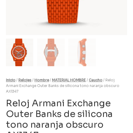
Inicio
/
Relojes
/
Hombre
/
MATERIAL HOMBRE
/
Caucho
/ Reloj
Armani Exchange Outer Banks de silicona tono naranja obscuro
AX1347
Reloj Armani Exchange
Outer Banks de silicona
tono naranja obscuro