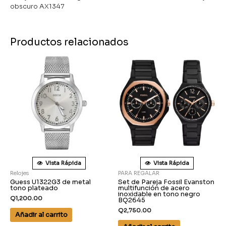
obscuro AX1347
Productos relacionados
Vista Rápida
Vista Rápida
Relojes
PARA REGALAR
Guess U1322G3 de metal
Set de Pareja Fossil Evanston
tono plateado
multifunción de acero
inoxidable en tono negro
Q
1,200.00
BQ2645
Q
2,750.00
Añadir al carrito