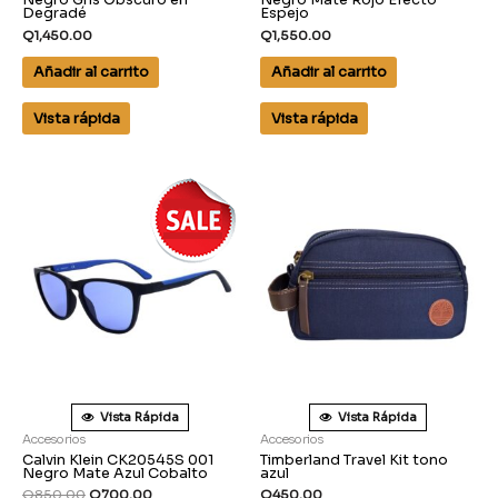
Negro Gris Obscuro en
Negro Mate Rojo Efecto
Degradé
Espejo
Q
1,450.00
Q
1,550.00
Añadir al carrito
Añadir al carrito
Vista rápida
Vista rápida
Vista Rápida
Vista Rápida
Accesorios
Accesorios
Calvin Klein CK20545S 001
Timberland Travel Kit tono
Negro Mate Azul Cobalto
azul
Q
850.00
Q
700.00
Q
450.00